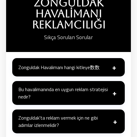
Zonguldak
Havalimanı
Reklamcılığı
Sıkça Sorulan Sorular
+
Zonguldak Havalimanı hangi kitleye数数
Hem
yerel halka ve iş dünyasına
hem de
kültürel ve
doğal güzellikleri keşfetmek isteyen yerli ve
Bu havalimanında en uygun reklam stratejisi
+
nedir?
yabancı turistlere
hitap eder. Bu çeşitlilik, reklam
potansiyelini artırır.
Hem
marka bilinirliği
hem de
doğrudan satışa
yönelik kampanyalar
için uygundur. Özellikle
yerel
Zonguldak'ta reklam vermek için ne gibi
+
adımlar izlenmelidir?
gıda, turizm ve tekstil
sektörleri için doğrudan
hedefleme yapılabilir.