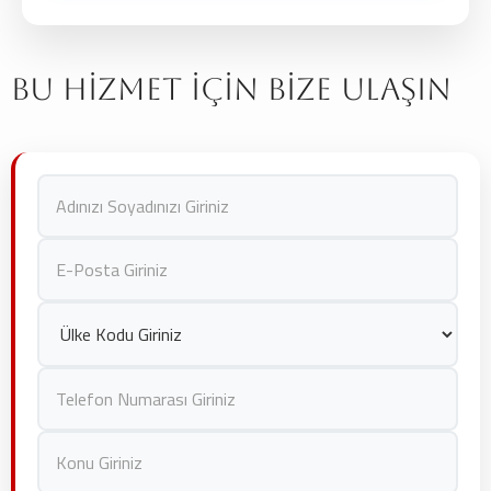
İlk adım,
Stop Medya ile iletişime geçmektir
.
Ardından, reklam hedeflerinize uygun bir planlama
yapılır, tasarım ve üretim süreci başlar ve son olarak
Bu Hizmet İçin Bize Ulaşın
yasal izinler alınarak
reklamınız yayınlanır.