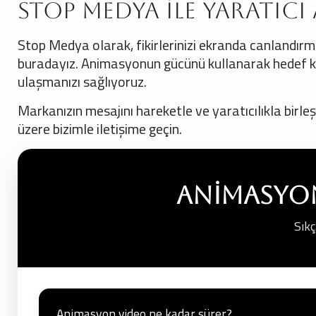
Stop Medya ile Yaratıc
Stop Medya olarak, fikirlerinizi ekranda canlandır
buradayız. Animasyonun gücünü kullanarak hedef kit
ulaşmanızı sağlıyoruz.
Markanızın mesajını hareketle ve yaratıcılıkla birl
üzere bizimle iletişime geçin.
Animasyon
Sıkç
Animasyon video ne kadar sürer?