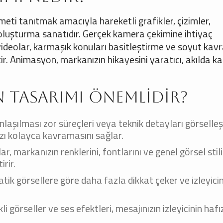
izmeti tanıtmak amacıyla hareketli grafikler, çizimler,
i oluşturma sanatıdır. Gerçek kamera çekimine ihtiyaç
deolar, karmaşık konuları basitleştirme ve soyut kav
. Animasyon, markanızın hikayesini yaratıcı, akılda kal
 Tasarımı Önemlidir?
laşılması zor süreçleri veya teknik detayları görselle
nızı kolayca kavramasını sağlar.
, markanızın renklerini, fontlarını ve genel görsel stilin
irir.
tatik görsellere göre daha fazla dikkat çeker ve izleyici
i görseller ve ses efektleri, mesajınızın izleyicinin haf