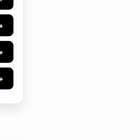
+
etleri
+
+