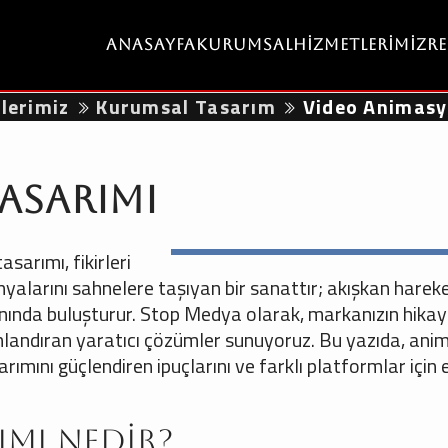
Anasayfa
Kurumsal
Hizmetlerimiz
R
lerimiz
Kurumsal Tasarım
Video Animasy
asarımı
sarımı, fikirleri
yalarını sahnelere taşıyan bir sanattır; akışkan hareke
e anında buluşturur. Stop Medya olarak, markanızın hikay
 canlandıran yaratıcı çözümler sunuyoruz. Bu yazıda, an
rımını güçlendiren ipuçlarını ve farklı platformlar için 
ımı Nedir?