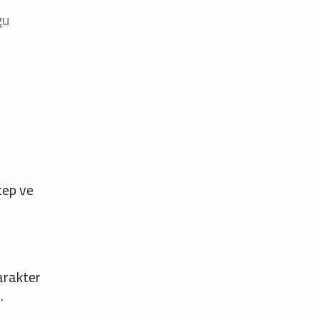
gu
tep ve
arakter
.