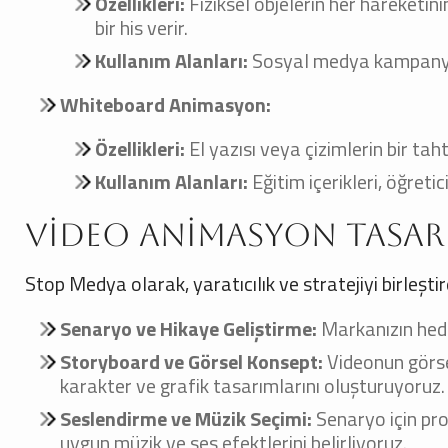
Özellikleri:
Fiziksel objelerin her hareketinin
bir his verir.
Kullanım Alanları:
Sosyal medya kampanyala
Whiteboard Animasyon:
Özellikleri:
El yazısı veya çizimlerin bir tah
Kullanım Alanları:
Eğitim içerikleri, öğret
Video Animasyon Tasarım
Stop Medya olarak, yaratıcılık ve stratejiyi birleşti
Senaryo ve Hikaye Geliştirme:
Markanızın hede
Storyboard ve Görsel Konsept:
Videonun görsel
karakter ve grafik tasarımlarını oluşturuyoruz.
Seslendirme ve Müzik Seçimi:
Senaryo için pro
uygun müzik ve ses efektlerini belirliyoruz.