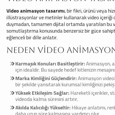
Video animasyon tasarımı
, bir fikri, ürünü veya h
illüstrasyonlar ve metinler kullanarak video içeriğ
duymadan, tamamen dijital ortamda yaratılan bu vi
somutlaştırma konusunda benzersiz bir güce sahiptir
eğlenceli bir dille anlatır.
Neden Video Animasyon
Karmaşık Konuları Basitleştirir:
Animasyon, an
için idealdir. Bu sayede hedef kitlenizin mesajı
Marka Kimliğini Güçlendirir:
Animasyon videolar
bir şekilde yansıtarak kurumsal kimliğinizi pekişt
Yüksek Etkileşim Sağlar:
Hareketli içerikler, s
videoda kalma süresini artırır.
Akılda Kalıcılığı Yükseltir:
Hikaye anlatımı, renkl
daha uzun süre kalmasına yardımcı olur.