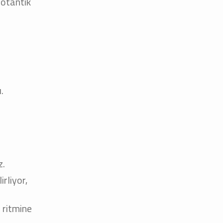
e otantik
.
z.
rliyor,
 ritmine