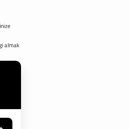
n
inize
lgi almak
+