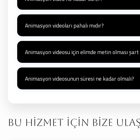
Bir animasyon videosunun süreci; senaryo, tasarım ve kur
Animasyon videoları pahalı mıdır?
Animasyonlar, reklam filmlerine göre genellikle
daha bütç
yoktur.
Animasyon videosu için elimde metin olması şart
Hayır, elimizde bir metin olmasa bile markanızın hedefleri
Animasyon videosunun süresi ne kadar olmalı?
Genellikle
1-2 dakikalık
videolar en yüksek izlenme oranlar
mecraya
göre değişebilir.
Bu Hizmet İçin Bize Ula