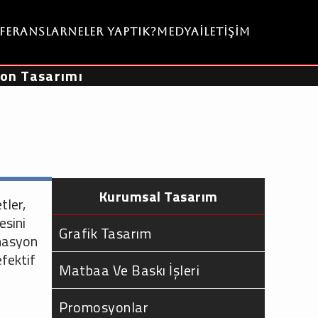
eferanslar
Neler Yaptık?
Medya
İletişim
on Tasarımı
Kurumsal Tasarım
tler,
esini
Grafik Tasarım
imasyon
efektif
Matbaa Ve Baskı İşleri
Promosyonlar