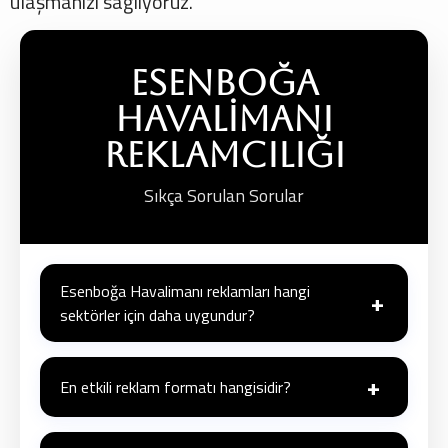
ulaşmanızı sağlıyoruz.
Esenboğa
Havalimanı
Reklamcılığı
Sıkça Sorulan Sorular
Esenboğa Havalimanı reklamları hangi
+
sektörler için daha uygundur?
Bankacılık, finans, otomotiv, teknoloji, turizm,
+
eğitim ve lüks tüketim markaları
gibi
kurumsal ve
En etkili reklam formatı hangisidir?
üst düzey
bir kitleye hitap eden sektörler için idealdir.
Dijital ekranlar ve bagaj bantı giydirmeleri
,