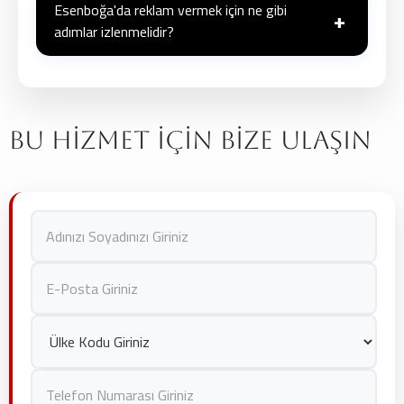
yolcuların bekleme sürelerini
avantaja çevirerek
Esenboğa'da reklam vermek için ne gibi
+
adımlar izlenmelidir?
yüksek etki yaratır.
İlk adım,
Stop Medya ile iletişime geçmektir
.
Ardından, reklam hedeflerinize uygun bir planlama
yapılır, tasarım ve üretim süreci başlar ve son olarak
Bu Hizmet İçin Bize Ulaşın
yasal izinler alınarak
reklamınız yayınlanır.