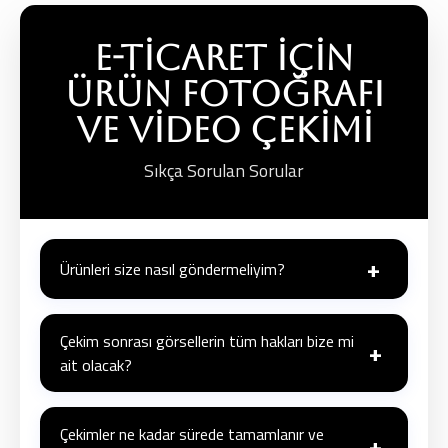
E-Ticaret İçin
Ürün Fotoğrafı
Ve Video Çekimi
Sıkça Sorulan Sorular
+
Ürünleri size nasıl göndermeliyim?
Ürünlerinizi anlaşmalı kargo firmaları aracılığıyla veya
elden teslim edebilirsiniz. Çekim sonrası ürünleriniz size
Çekim sonrası görsellerin tüm hakları bize mi
+
ait olacak?
güvenli bir şekilde iade edilir.
Evet, telif hakları anlaşması dahilinde, üretilen
görsellerin tüm kullanım hakları size aittir.
Çekimler ne kadar sürede tamamlanır ve
+